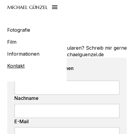
MICHAEL GÜNZEL
Anfrage
Fotografie
Film
Kein Fan von Kontaktformularen? Schreib mir gerne
Informationen
eine E-Mail an die
info@michaelguenzel.de
Kontakt
Persönliche Informationen
Vorname
Nachname
E-Mail